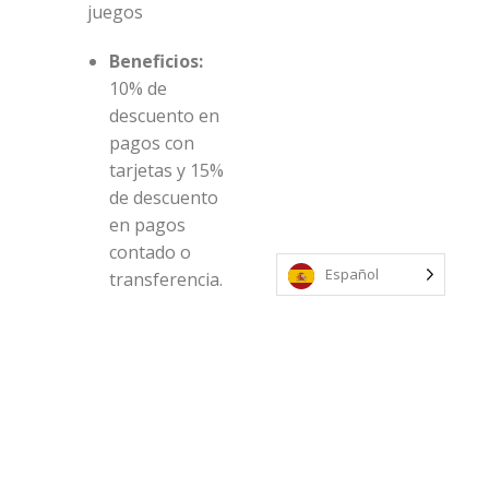
juegos
Beneficios:
10% de
descuento en
pagos con
tarjetas y 15%
de descuento
en pagos
contado o
Español
transferencia.
Contacto:
(+598) 91 603
970
Dirección:
Calle 28 y Calle
20, Punta del
Este.